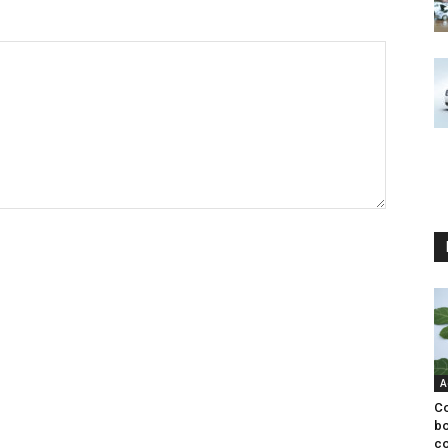
A
Co
bo
co